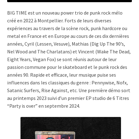
Burning Heads
BIG TIME est un nouveau power trio de punk rock mélo
créé en 2022 à Montpellier. Forts de leurs diverses
Cold Stress
expériences au travers de la scène rock, punk hardcore ou
metal en France et en Europe au cours de ces dix dernières
Crimes et Camions
années, Cyril (Lessen, Vesuve), Mathias (Dig Up The 90’s,
Nel Wood and The Charlatans) et Vincent (Wake The Dead,
Daria
Eight Years, Vegan Fox) se sont réunis autour de leur
passion commune pour le skateboard et le punk rock des
années 90. Rapide et efficace, leur musique puise ses
Dead Toys
influences dans les classiques du genre : Pennywise, Nofx,
Satanic Surfers, Rise Against, etc. Une première démo sort
Dirty Fonzy
au printemps 2023 suivi d’un premier EP studio de 6 Titres
“Party is over” en septembre 2024.
Fast Lane
Fléau