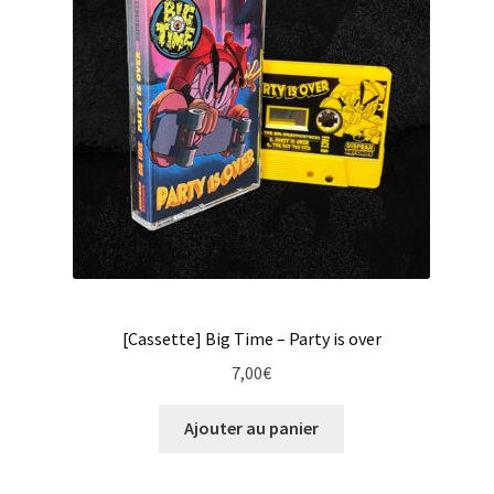
Flying Donuts reactivated
Forma
Heads up
Jetsex
Jodie Faster
Kuma No Motor
[Cassette] Big Time – Party is over
Left Bank
7,00
€
Maria Tarey
Ajouter au panier
Not Scientists