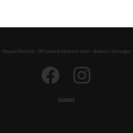
Dispear Records - DIY punk & hardcore label - Baiona / Hossegor
Contact