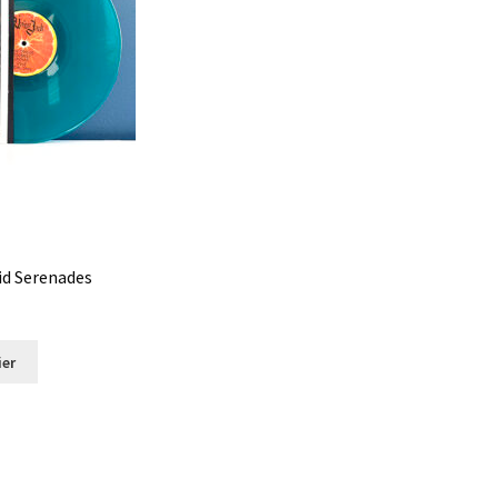
cid Serenades
ier