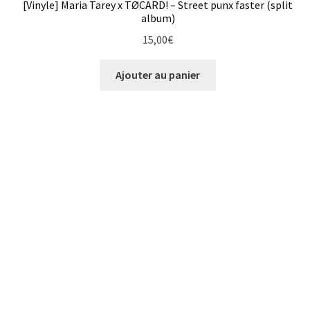
[Vinyle] Maria Tarey x TØCARD! – Street punx faster (split
album)
No Self
15,00
€
Poesie Zero
Ajouter au panier
Pussy Miel
Questions
Raincheck
Rancœur
Severance
Spiruline