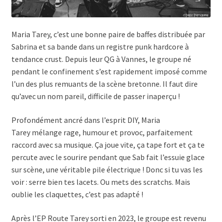
Burning Heads
Maria Tarey, c’est une bonne paire de baffes distribuée par
Cold Stress
Sabrina et sa bande dans un registre punk hardcore à
tendance crust. Depuis leur QG à Vannes, le groupe né
Crimes et Camions
pendant le confinement s’est rapidement imposé comme
l’un des plus remuants de la scène bretonne. Il faut dire
Daria
qu’avec un nom pareil, difficile de passer inaperçu !
Profondément ancré dans l’esprit DIY, Maria
Dead Toys
Tarey mélange rage, humour et provoc, parfaitement
raccord avec sa musique. Ça joue vite, ça tape fort et ça te
Dirty Fonzy
percute avec le sourire pendant que Sab fait l’essuie glace
sur scène, une véritable pile électrique ! Donc si tu vas les
Fast Lane
voir : serre bien tes lacets. Ou mets des scratchs. Mais
oublie les claquettes, c’est pas adapté !
Fléau
Après l’EP Route Tarey sorti en 2023, le groupe est revenu