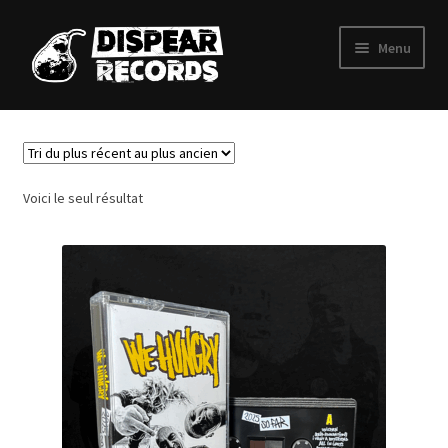
Aller
Aller
Menu
à
au
la
contenu
Ouvrir
Label
navigation
le
menu
Cassettes
enfant
Voici le seul résultat
Vinyles
T-shirts
Art
Contact