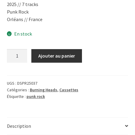
2025 // 7 tracks
Punk Rock
Orléans // France
En stock
quantité
Ajouter au panier
de
[Cassette]
Burning
Heads
UGS :
DSPR25037
Catégories :
Burning Heads
,
Cassettes
-
Étiquette :
punk rock
Passion-
Fun-
Energy
Description