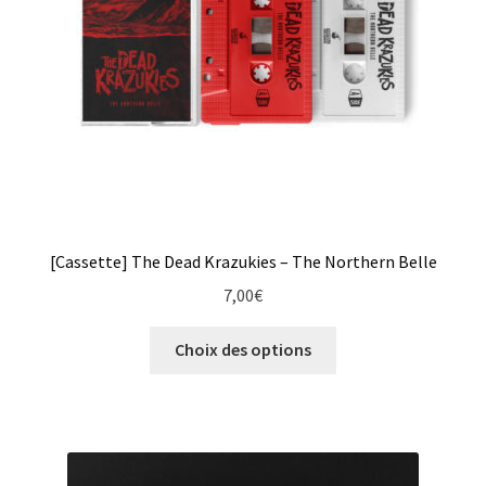
[Cassette] The Dead Krazukies – The Northern Belle
7,00
€
Ce
Choix des options
produit
a
plusieurs
variations.
Les