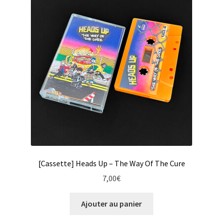
options
peuvent
être
choisies
sur
la
page
du
produit
[Cassette] Heads Up – The Way Of The Cure
7,00
€
Ajouter au panier