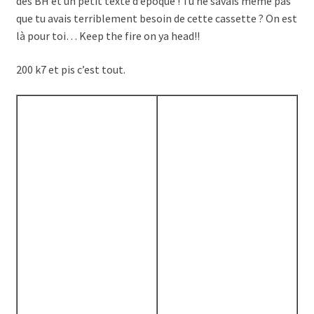
des BH et un petit texte d’époque ! Tu ne savais même pas
que tu avais terriblement besoin de cette cassette ? On est
là pour toi… Keep the fire on ya head!!
200 k7 et pis c’est tout.