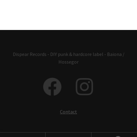
Dispear Records - DIY punk & hardcore label - Baiona /
Hossegor
Contact