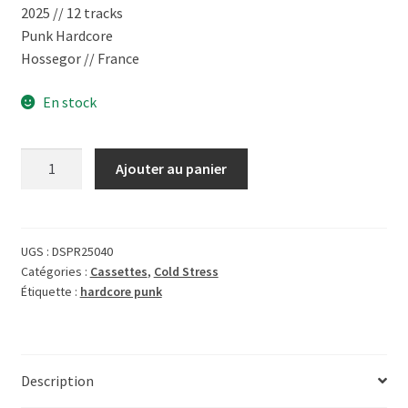
2025 // 12 tracks
Punk Hardcore
Hossegor // France
En stock
quantité
Ajouter au panier
de
[Cassette]
Cold
Stress
UGS :
DSPR25040
Catégories :
Cassettes
,
Cold Stress
-
Étiquette :
hardcore punk
Realistic
Description