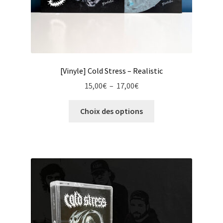
[Vinyle] Cold Stress – Realistic
Plage
15,00
€
–
17,00
€
de
Ce
prix :
Choix des options
produit
15,00€
a
à
plusieurs
17,00€
variations.
Les
options
peuvent
être
choisies