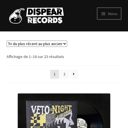
Aller
Aller
Menu
à
au
la
contenu
Ouvrir
Label
navigation
le
menu
Cassettes
enfant
Trié
Affichage de 1–16 sur 23 résultats
Vinyles
du
plus
1
2
récent
T-shirts
au
plus
Art
ancien
Contact