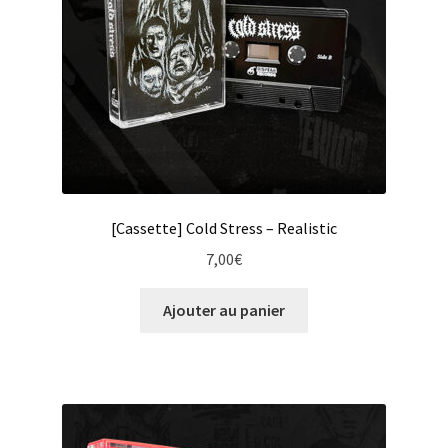
sur
la
page
du
produit
[Cassette] Cold Stress – Realistic
7,00
€
Ajouter au panier