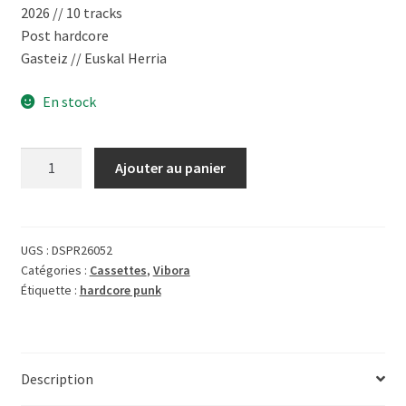
2026 // 10 tracks
Post hardcore
Gasteiz // Euskal Herria
En stock
quantité
Ajouter au panier
de
[Cassette]
Víbora
-
UGS :
DSPR26052
Catégories :
Cassettes
,
Vibora
Egin
Étiquette :
hardcore punk
ez
dugun
Guztia
Description