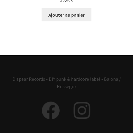
Ajouter au panier
Dispear Records - DIY punk & hardcore label - Baiona /
Hossegor